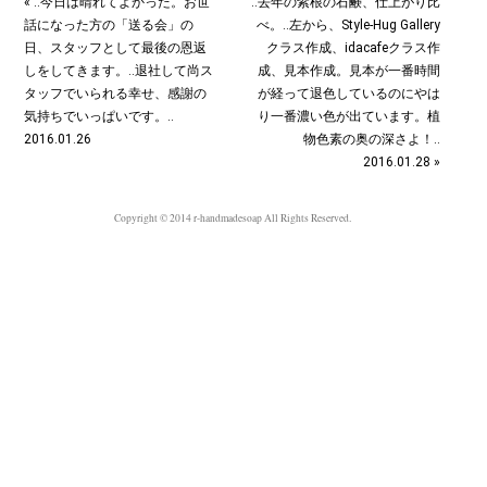
« ‥今日は晴れてよかった。お世
‥去年の紫根の石鹸、仕上がり比
話になった方の「送る会」の
べ。‥左から、Style-Hug Gallery
日、スタッフとして最後の恩返
クラス作成、idacafeクラス作
しをしてきます。‥退社して尚ス
成、見本作成。見本が一番時間
タッフでいられる幸せ、感謝の
が経って退色しているのにやは
気持ちでいっぱいです。‥
り一番濃い色が出ています。植
2016.01.26
物色素の奥の深さよ！‥
2016.01.28 »
Copyright © 2014 r-handmadesoap All Rights Reserved.