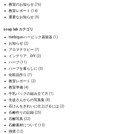
教室のお知らせ
(76)
教室レポート
(14)
重要なお知らせ
(9)
soap lab カテゴリ
Herbique-ハービック蒸留器
(1)
お知らせ
(2)
アロマテラピー
(7)
インテリア、DIY
(2)
ハーブ
(11)
ハーブを暮らしに
(3)
化粧品作り
(7)
教室レポート
(2)
教室準備
(4)
牛乳パックの組み立て方
(1)
生徒さんからの写真集
(8)
石けんをきれいに仕上げるには
(2)
石鹸作りの記録
(25)
石鹸写真
(22)
石鹸素材について
(13)
雑貨
(12)