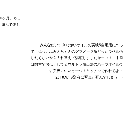
後3ヶ月、ちっ
・遊んでほし
・みんなだいすきな赤いオイルの実験&自宅用に〜っ
て、はっ、ふみえちゃんのグラノーラ瓶だったラベル汚
したくないから入れ替えて湯煎しましたセーフ！・中身
は教室でお伝えしてるウルトラ抽出法のハーブオイルで
す美容にいいやーつ！キッチンで作れるよ・
2018.9.15② 夜は写真が死んでしまう… »