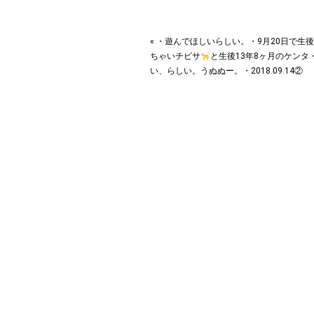
« ・遊んでほしいらしい。・9月20日で生
ちゃいチビサ
と生後13年8ヶ月のケンタ
い、らしい。うぬぬー。・2018.09.14②