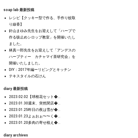
soap lab 最新投稿
レシピ【クッキー型で作る、手作り蚊取
り線香】
針山まゆみ先生をお迎えして「ハーブで
作る咳止めシロップ教室」を開催いたし
ました。
林真一郎先生をお迎えして「アンデスの
ハーブティー カチャマイ茶研究会」を
開催いたしました。
DIY：2017年編ーリビングとキッチン
テキスタイルの石けん
diary 最新投稿
2023.02.02【球根花セット�...
2023.01.30週末、突然閉店�...
2023.01.25昨日の夜は雪が�...
2023.01.23よぉおぉ〜〜く�...
2023.01.20多肉の寄せ植え�...
diary archives