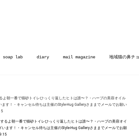
soap lab
diary
mail magazine
地域猫の鼻チ
するよ朝一番で猫砂トイレひっくり返したヒトは誰〜？・ハーブの美容オイル
・キャンセル待ちは主催のStyle-Hug Galleryさままでメールでお願い
15