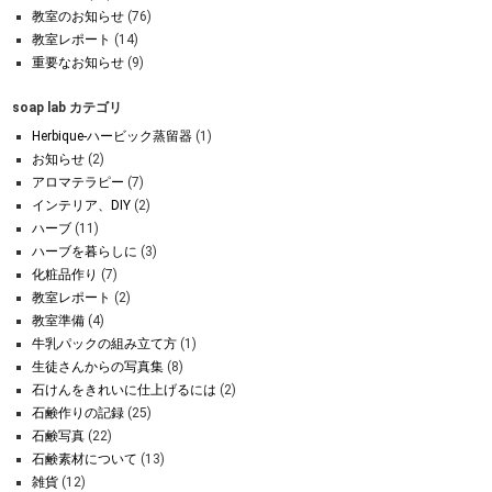
教室のお知らせ
(76)
教室レポート
(14)
重要なお知らせ
(9)
soap lab カテゴリ
Herbique-ハービック蒸留器
(1)
お知らせ
(2)
アロマテラピー
(7)
インテリア、DIY
(2)
ハーブ
(11)
ハーブを暮らしに
(3)
化粧品作り
(7)
教室レポート
(2)
教室準備
(4)
牛乳パックの組み立て方
(1)
生徒さんからの写真集
(8)
石けんをきれいに仕上げるには
(2)
石鹸作りの記録
(25)
石鹸写真
(22)
石鹸素材について
(13)
雑貨
(12)