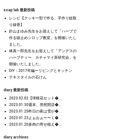
soap lab 最新投稿
レシピ【クッキー型で作る、手作り蚊取
り線香】
針山まゆみ先生をお迎えして「ハーブで
作る咳止めシロップ教室」を開催いたし
ました。
林真一郎先生をお迎えして「アンデスの
ハーブティー カチャマイ茶研究会」を
開催いたしました。
DIY：2017年編ーリビングとキッチン
テキスタイルの石けん
diary 最新投稿
2023.02.02【球根花セット�...
2023.01.30週末、突然閉店�...
2023.01.25昨日の夜は雪が�...
2023.01.23よぉおぉ〜〜く�...
2023.01.20多肉の寄せ植え�...
diary archives