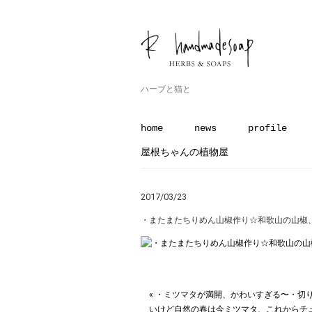
ハーブと猫と
home
news
profile
屋根ちゃんの植物屋
2017/03/23
・またまたちりめん山椒作り☆和歌山の山椒、歯
« ・ミツマタが満開、かわいすぎる〜︎・切
いけど自然の春は今ミツマタ、これからチ