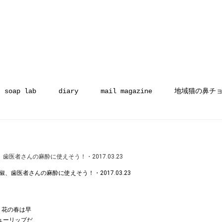
soap lab
diary
mail magazine
地域猫の鼻チ
医者さんの麻酔に使えそう！・2017.03.23
り花の春は早
ューリップだ