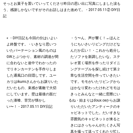
« ・DIY日記も今回の分はいよい
・う〜ん、声が響く！←ほんと
よ終盤です。・いきなり思いつ
うにちいさいリビングだけどな
いたパーテーション風のものは
んだか広い！・これから処分し
GWとぶつかり、素材の調達が間
たソファを新調したいな。ステ
に合わないと途中でわかったの
レオ置く場所を作ったりダイニ
でリネンカーテンを手作りしま
ングテーブルを探し続けて第２
した︎通風口の目隠しです。ユー
章な生活空間を作っていきたい
カリはikumiさんからお譲りいた
です。モモがいたリビングから
だいたもの、束感が素敵で大切
はかなり変わったけれどモモは
にしています。壁は最後の面だ
きっとみんなと一緒に窓際にい
った漆喰、苦労が懐かし
るね・始まりはdoux.ceからお譲
い〜！・2017.05.11 DIY日記
りいただいたアンティークのキ
ャビネットでした。だいすきな
雰囲気のキャビネットが来ると
きにはさっちゃんがたくさん写
真を撮って送ってくれたり忙し