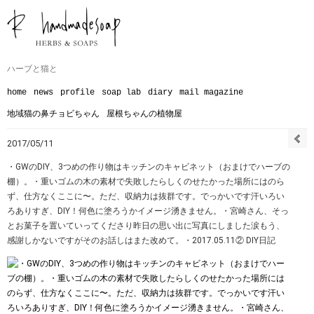
ハーブと猫と
home
news
profile
soap lab
diary
mail magazine
地域猫の鼻チョビちゃん
屋根ちゃんの植物屋
2017/05/11
・GWのDIY、3つめの作り物はキッチンのキャビネット（おまけでハーブの
棚）。・重いゴムの木の素材で失敗したらしくのせたかった場所にはのら
ず、仕方なくここに〜。ただ、収納力は抜群です。でっかいです汗いろい
ろありすぎ、DIY！何色に塗ろうかイメージ湧きません。・宮崎さん、そっ
とお菓子を置いていってくださり昨日の思い出に写真にしました涙もう、
感謝しかないですがそのお話しはまた改めて。・2017.05.11② DIY日記