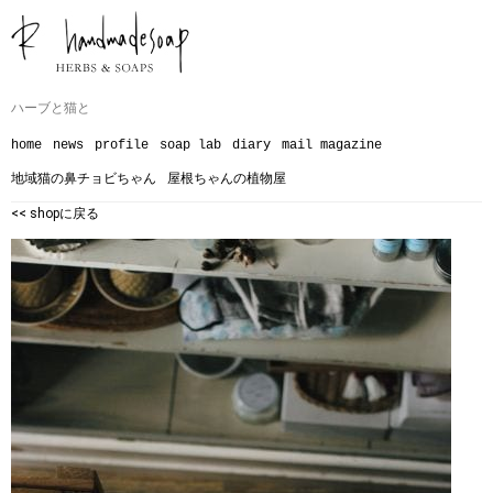
ハーブと猫と
home
news
profile
soap lab
diary
mail magazine
地域猫の鼻チョビちゃん
屋根ちゃんの植物屋
<< shopに戻る