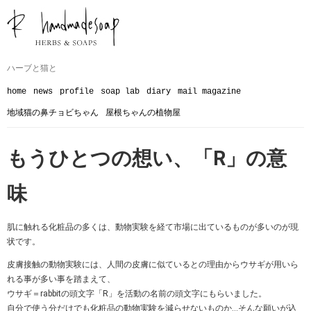
ハーブと猫と
home
news
profile
soap lab
diary
mail magazine
地域猫の鼻チョビちゃん
屋根ちゃんの植物屋
もうひとつの想い、「R」の意
味
肌に触れる化粧品の多くは、動物実験を経て市場に出ているものが多いのが現
状です。
皮膚接触の動物実験には、人間の皮膚に似ているとの理由からウサギが用いら
れる事が多い事を踏まえて、
ウサギ＝rabbitの頭文字「R」を活動の名前の頭文字にもらいました。
自分で使う分だけでも化粧品の動物実験を減らせないものか…そんな願いが込