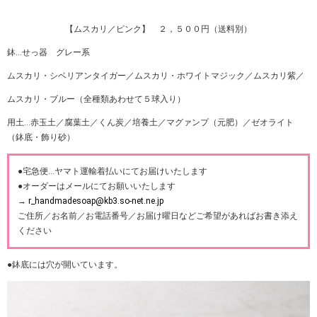
【ムスカリ／ピンク】 ２，５００円（送料別）
鉢…せっ器 グレー系
ムスカリ・シベリアンタイガー／ムスカリ・ホワイトマジック／ムスカリ紫／
ムスカリ・ブルー（全種類あわせて５球入り）
用土…赤玉土／腐葉土／くん炭／培養土／マグァンプ（元肥）／ゼオライト
（鉢底・飾り砂）
●宅急便…ヤマト運輸着払いにてお届けいたします
●オーダーはメールにてお願いいたします
→
r_handmadesoap@kb3.so-net.ne.jp
ご住所／お名前／お電話番号／お届け曜日などご希望があればお書き添え
ください
●鉢底には穴が開いています。