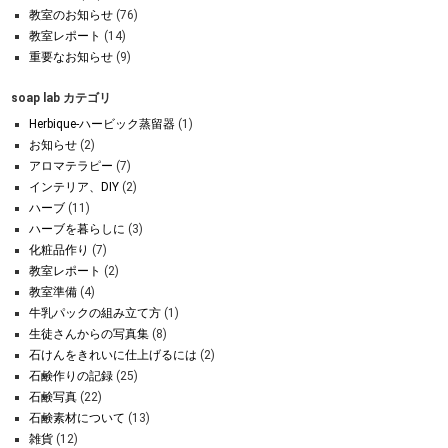
教室のお知らせ
(76)
教室レポート
(14)
重要なお知らせ
(9)
soap lab カテゴリ
Herbique-ハービック蒸留器
(1)
お知らせ
(2)
アロマテラピー
(7)
インテリア、DIY
(2)
ハーブ
(11)
ハーブを暮らしに
(3)
化粧品作り
(7)
教室レポート
(2)
教室準備
(4)
牛乳パックの組み立て方
(1)
生徒さんからの写真集
(8)
石けんをきれいに仕上げるには
(2)
石鹸作りの記録
(25)
石鹸写真
(22)
石鹸素材について
(13)
雑貨
(12)