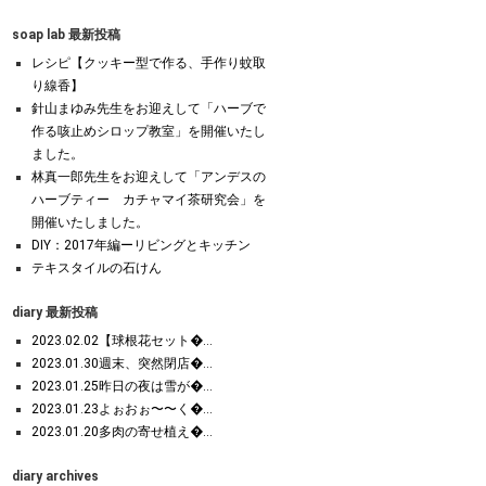
soap lab 最新投稿
レシピ【クッキー型で作る、手作り蚊取
り線香】
針山まゆみ先生をお迎えして「ハーブで
作る咳止めシロップ教室」を開催いたし
ました。
林真一郎先生をお迎えして「アンデスの
ハーブティー カチャマイ茶研究会」を
開催いたしました。
DIY：2017年編ーリビングとキッチン
テキスタイルの石けん
diary 最新投稿
2023.02.02【球根花セット�...
2023.01.30週末、突然閉店�...
2023.01.25昨日の夜は雪が�...
2023.01.23よぉおぉ〜〜く�...
2023.01.20多肉の寄せ植え�...
diary archives