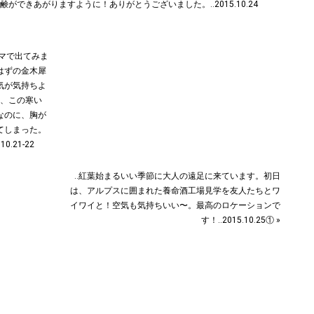
ャマで出てみま
はずの金木犀
気が気持ちよ
は、この寒い
なのに、胸が
てしまった。
.21-22
‥紅葉始まるいい季節に大人の遠足に来ています。初日
は、アルプスに囲まれた養命酒工場見学を友人たちとワ
イワイと！空気も気持ちいい〜。最高のロケーションで
す！‥2015.10.25① »