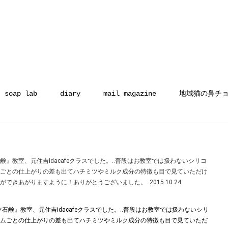
soap lab
diary
mail magazine
地域猫の鼻チ
』教室、元住吉idacafeクラスでした。‥普段はお教室では扱わないシリコ
ムごとの仕上がりの差も出てハチミツやミルク成分の特徴も目で見ていただけ
できあがりますように！ありがとうございました。‥2015.10.24