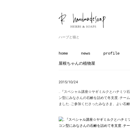
ハーブと猫と
home
news
profile
屋根ちゃんの植物屋
2015/10/24
‥『スペシャル講座☆ヤギミルクとハチミツ石鹸
ン型にみなさんの石鹸を詰めて冬支度︎‥チー
ました‥ご参加くださったみなさま、よい石鹸が