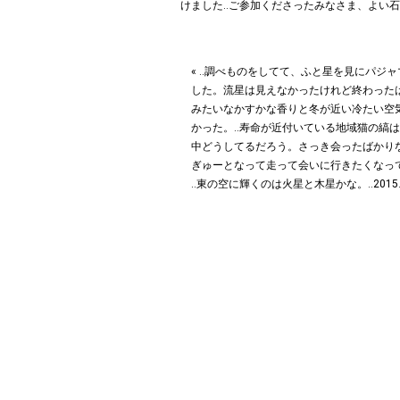
« ‥調べものをしてて、ふと星を見にパジ
した。流星は見えなかったけれど終わった
みたいなかすかな香りと冬が近い冷たい空
かった。‥寿命が近付いている地域猫の縞
中どうしてるだろう。さっき会ったばかり
ぎゅーとなって走って会いに行きたくなっ
‥東の空に輝くのは火星と木星かな。‥2015.10