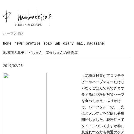
ハーブと猫と
home
news
profile
soap lab
diary
mail magazine
地域猫の鼻チョビちゃん
屋根ちゃんの植物屋
2019/02/28
．花粉症対策がアロマテラ
ピーやハーブティーだけじ
ゃなくごはんでもできます
要するに花粉症対策ハーブ
を食べちゃう、ふりかけ
で。ハーブソルトで。．先
ほどメルマガを配信し募集
開始しました。花粉症って
タイトルついてますが春に
肌荒れする方も共通のケア