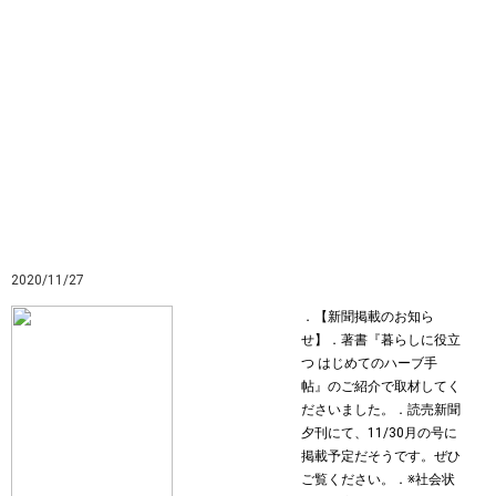
2020/11/27
．【新聞掲載のお知ら
せ】．著書『暮らしに役立
つ はじめてのハーブ手
帖』のご紹介で取材してく
ださいました。．読売新聞
夕刊にて、11/30月の号に
掲載予定だそうです。ぜひ
ご覧ください。．※社会状