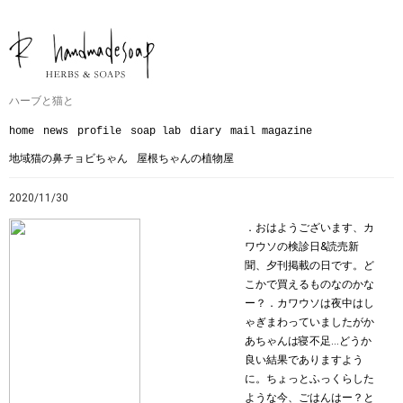
ハーブと猫と
home
news
profile
soap lab
diary
mail magazine
地域猫の鼻チョビちゃん
屋根ちゃんの植物屋
2020/11/30
．おはようございます、カ
ワウソの検診日&読売新
聞、夕刊掲載の日です。ど
こかで買えるものなのかな
ー？．カワウソは夜中はし
ゃぎまわっていましたがか
あちゃんは寝不足…どうか
良い結果でありますよう
に。ちょっとふっくらした
ような今、ごはんはー？と