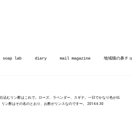
soap lab
diary
mail magazine
地域猫の鼻チ
日仕込むリン酢はこれで。ローズ、ラベンダー、スギナ。一日でかなり色が出
。リン酢はその名のとおり、お酢がリンスなのです〜。 2014.6.30