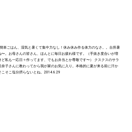
昼簡単ごはん、湿気と暑くて集中力なし！休み休み作る体力のなさ。。台所暑
ね〜。お母さんの皆さん、ほんとに毎日お疲れ様です。（手抜き度合いが増
けど私も一応日々作ってます、でもお弁当とか尊敬です〜） クスクスのサラ
美奈子さんに教わってから我が家のお気に入り。本格的に夏が来る前に汗か
こそこ塩分摂らないとね。2014.6.29