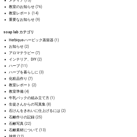
メディア
(13)
教室のお知らせ
(76)
教室レポート
(14)
重要なお知らせ
(9)
soap lab カテゴリ
Herbique-ハービック蒸留器
(1)
お知らせ
(2)
アロマテラピー
(7)
インテリア、DIY
(2)
ハーブ
(11)
ハーブを暮らしに
(3)
化粧品作り
(7)
教室レポート
(2)
教室準備
(4)
牛乳パックの組み立て方
(1)
生徒さんからの写真集
(8)
石けんをきれいに仕上げるには
(2)
石鹸作りの記録
(25)
石鹸写真
(22)
石鹸素材について
(13)
雑貨
(12)