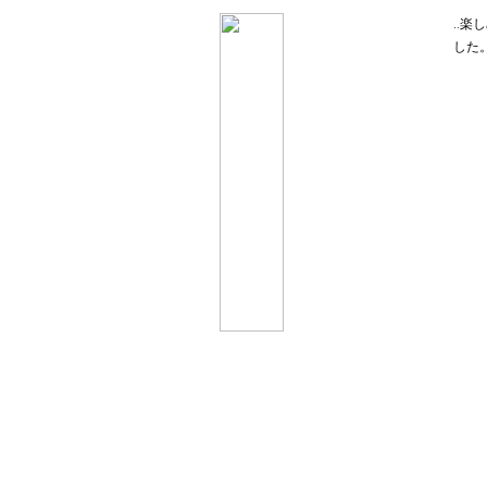
‥楽
した。