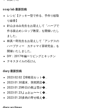
soap lab 最新投稿
レシピ【クッキー型で作る、手作り蚊取
り線香】
針山まゆみ先生をお迎えして「ハーブで
作る咳止めシロップ教室」を開催いたし
ました。
林真一郎先生をお迎えして「アンデスの
ハーブティー カチャマイ茶研究会」を
開催いたしました。
DIY：2017年編ーリビングとキッチン
テキスタイルの石けん
diary 最新投稿
2023.02.02【球根花セット�...
2023.01.30週末、突然閉店�...
2023.01.25昨日の夜は雪が�...
2023.01.23よぉおぉ〜〜く�...
2023.01.20多肉の寄せ植え�...
diary archives