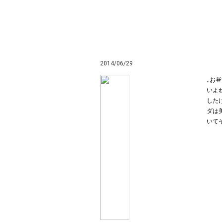
2014/06/29
‥お
いよ
した
ダは
いてそ