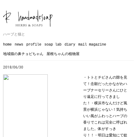
ハーブと猫と
home
news
profile
soap lab
diary
mail magazine
地域猫の鼻チョビちゃん
屋根ちゃんの植物屋
2018/06/30
・トトとチビさんの隙を見
て！念願だったかながわハ
ーブナーセリーさんにひと
り遠足に行ってきまし
た！・横浜市なんだけど風
景が横浜じゃない！気持ち
いい風がふわっとハーブの
香りでこれは完全に呼ばれ
ました。体がすっき
り！！︎・明日は愛知にて蚊