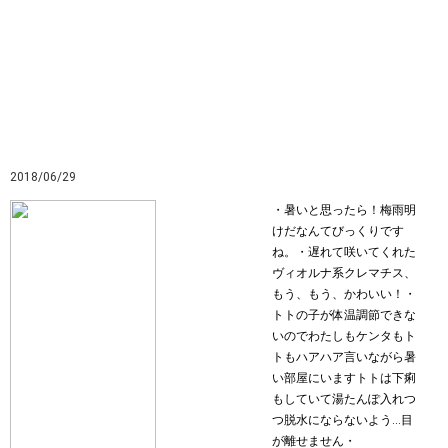
2018/06/29
・暑いと思ったら！梅雨明
けだなんてびっくりです
ね。・遅れて咲いてくれた
ヴィオルナ系クレマチス、
もう、もう、かわいい！・
トトの子が体温調節できな
いのでわたしもケンタもト
トもハアハア言いながら暑
い部屋にいますトトは下痢
もしていて湯たんぽ入れつ
つ脱水にならないよう…目
が離せません・