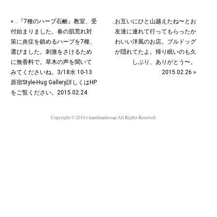
« ‥『7種のハーブ石鹸』教室、受
‥お互いにひと山越えたね〜とお
付始まりました。春の肌荒れ対
友達に連れて行ってもらったか
策に炎症を鎮めるハーブを7種、
わいい洋風のお店。ブルドッグ
選びました。刺激をさけるため
が隠れてたよ。帰り眠いのも久
に無香料で。草木の声を聞いて
しぶり、ありがとう〜。
みてくださいね。3/18水 10-13
2015.02.26 »
原宿Style-Hug Gallery詳しくはHP
をご覧ください。2015.02.24
Copyright © 2014 r-handmadesoap All Rights Reserved.