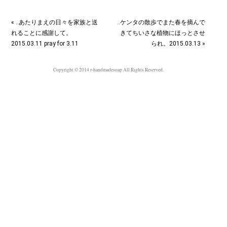
« ‥あたりまえの日々を家族と送
‥ケンタの散歩でまた春を摘んで
れることに感謝して。
きてちいさな植物にほっとさせ
2015.03.11 pray for 3.11
られ。2015.03.13 »
Copyright © 2014 r-handmadesoap All Rights Reserved.