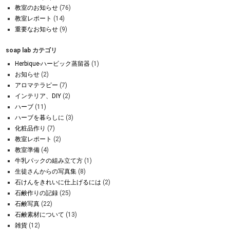
教室のお知らせ
(76)
教室レポート
(14)
重要なお知らせ
(9)
soap lab カテゴリ
Herbique-ハービック蒸留器
(1)
お知らせ
(2)
アロマテラピー
(7)
インテリア、DIY
(2)
ハーブ
(11)
ハーブを暮らしに
(3)
化粧品作り
(7)
教室レポート
(2)
教室準備
(4)
牛乳パックの組み立て方
(1)
生徒さんからの写真集
(8)
石けんをきれいに仕上げるには
(2)
石鹸作りの記録
(25)
石鹸写真
(22)
石鹸素材について
(13)
雑貨
(12)