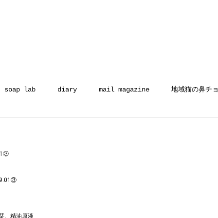
soap lab
diary
mail magazine
地域猫の鼻チ
01③
、栞、精油原液