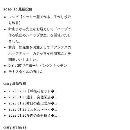
soap lab 最新投稿
レシピ【クッキー型で作る、手作り蚊取
り線香】
針山まゆみ先生をお迎えして「ハーブで
作る咳止めシロップ教室」を開催いたし
ました。
林真一郎先生をお迎えして「アンデスの
ハーブティー カチャマイ茶研究会」を
開催いたしました。
DIY：2017年編ーリビングとキッチン
テキスタイルの石けん
diary 最新投稿
2023.02.02【球根花セット�...
2023.01.30週末、突然閉店�...
2023.01.25昨日の夜は雪が�...
2023.01.23よぉおぉ〜〜く�...
2023.01.20多肉の寄せ植え�...
diary archives