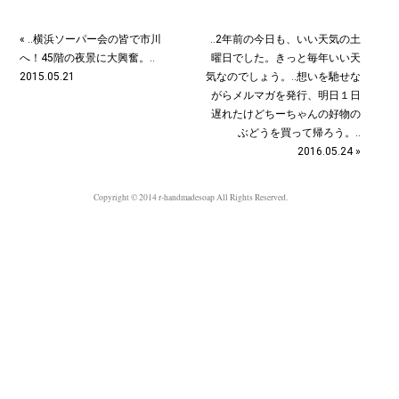
« ‥横浜ソーパー会の皆で市川
‥2年前の今日も、いい天気の土
へ！45階の夜景に大興奮。‥
曜日でした。きっと毎年いい天
2015.05.21
気なのでしょう。‥想いを馳せな
がらメルマガを発行、明日１日
遅れたけどちーちゃんの好物の
ぶどうを買って帰ろう。‥
2016.05.24 »
Copyright © 2014 r-handmadesoap All Rights Reserved.