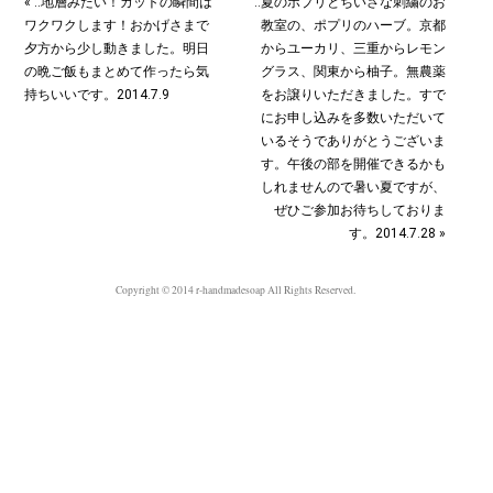
« ‥地層みたい！カットの瞬間は
‥夏のポプリとちいさな刺繍のお
ワクワクします！おかげさまで
教室の、ポプリのハーブ。京都
夕方から少し動きました。明日
からユーカリ、三重からレモン
の晩ご飯もまとめて作ったら気
グラス、関東から柚子。無農薬
持ちいいです。2014.7.9
をお譲りいただきました。すで
にお申し込みを多数いただいて
いるそうでありがとうございま
す。午後の部を開催できるかも
しれませんので暑い夏ですが、
ぜひご参加お待ちしておりま
す。2014.7.28 »
Copyright © 2014 r-handmadesoap All Rights Reserved.