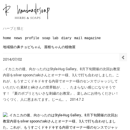
ハーブと猫と
home
news
profile
soap lab
diary
mail magazine
地域猫の鼻チョビちゃん
屋根ちゃんの植物屋
2014/07/02
‥イカニカの後、向かったのはStyle-Hug Gallery。8月下旬開催の次回お教室
内容をsilver spoonのakiさんとオーナー様、3人で打ち合わせしました。こ
れが、もうすごくドキドキする内容でオーナー様のセンスでジャッジして
いただいた素材とakiさんの世界観が、、、たまらない感じになりそうで
す！ 『夏のポプリとちいさな刺繍のお教室』、楽しみにお待ちください！
つくづく、人に恵まれてます。じーん。。 2014.7.2