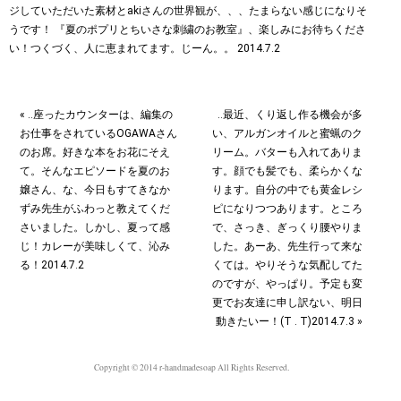
« ‥座ったカウンターは、編集の
‥最近、くり返し作る機会が多
お仕事をされているOGAWAさん
い、アルガンオイルと蜜蝋のク
のお席。好きな本をお花にそえ
リーム。バターも入れてありま
て。そんなエピソードを夏のお
す。顔でも髪でも、柔らかくな
嬢さん、な、今日もすてきなか
ります。自分の中でも黄金レシ
ずみ先生がふわっと教えてくだ
ピになりつつあります。ところ
さいました。しかし、夏って感
で、さっき、ぎっくり腰やりま
じ！カレーが美味しくて、沁み
した。あーあ、先生行って来な
る！2014.7.2
くては。やりそうな気配してた
のですが、やっぱり。予定も変
更でお友達に申し訳ない、明日
動きたいー！(T . T)2014.7.3 »
Copyright © 2014 r-handmadesoap All Rights Reserved.