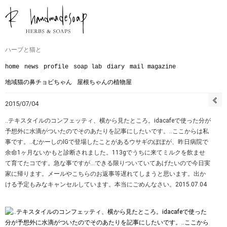
ハーブと猫と
home
news
profile
soap lab
diary
mail magazine
地域猫の鼻チョビちゃん
屋根ちゃんの植物屋
2015/07/04
‥テキスタイルのコンフェッティ、横から見たところ。idacafeで使った分が
予想外に水滴がついたのでそのあたりを記事にしたいです。‥ここからは私
事です。‥むかーしのIGで登場したことがあるウサギのぽぽが、昨日病院で
余命1ヶ月ないかもと診断されました。113gでうちに来てミルクを飲ませ
て育てたコです。急な事ですが…できる限りついていてあげたいので今日実
家に帰ります。メールやこちらのお返事等遅れてしまうと思います。出か
ける予定もみなキャンセルしています。本当にごめんなさい。2015.07.04