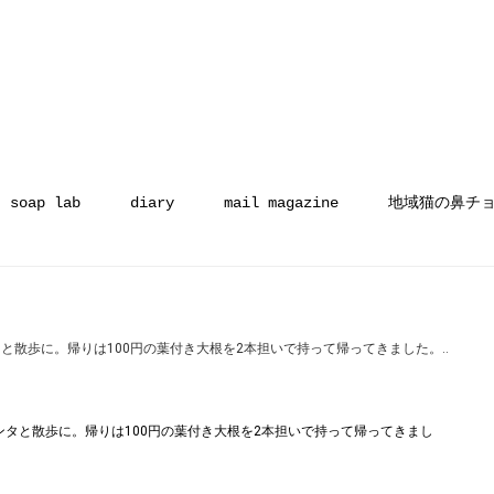
soap lab
diary
mail magazine
地域猫の鼻チ
タと散歩に。帰りは100円の葉付き大根を2本担いで持って帰ってきました。‥