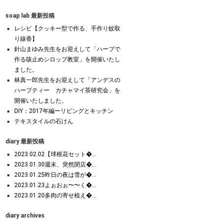
soap lab 最新投稿
レシピ【クッキー型で作る、手作り蚊取
り線香】
針山まゆみ先生をお迎えして「ハーブで
作る咳止めシロップ教室」を開催いたし
ました。
林真一郎先生をお迎えして「アンデスの
ハーブティー カチャマイ茶研究会」を
開催いたしました。
DIY：2017年編ーリビングとキッチン
テキスタイルの石けん
diary 最新投稿
2023.02.02【球根花セット�...
2023.01.30週末、突然閉店�...
2023.01.25昨日の夜は雪が�...
2023.01.23よぉおぉ〜〜く�...
2023.01.20多肉の寄せ植え�...
diary archives