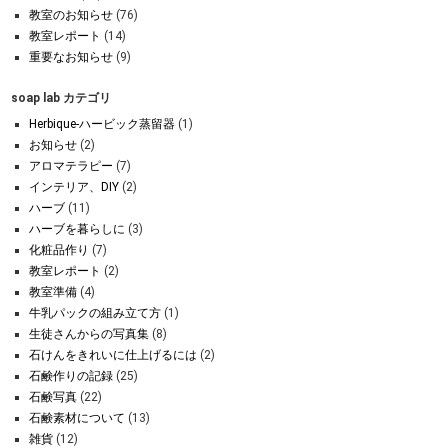
教室のお知らせ
(76)
教室レポート
(14)
重要なお知らせ
(9)
soap lab カテゴリ
Herbique-ハービック蒸留器
(1)
お知らせ
(2)
アロマテラピー
(7)
インテリア、DIY
(2)
ハーブ
(11)
ハーブを暮らしに
(3)
化粧品作り
(7)
教室レポート
(2)
教室準備
(4)
牛乳パックの組み立て方
(1)
生徒さんからの写真集
(8)
石けんをきれいに仕上げるには
(2)
石鹸作りの記録
(25)
石鹸写真
(22)
石鹸素材について
(13)
雑貨
(12)