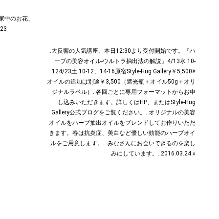
、家中のお花、
23
‥大反響の人気講座、本日12:30より受付開始です。『ハ
ーブの美容オイル-ウルトラ抽出法の解説』4/13水 10-
124/23土 10-12、14-16原宿Style-Hug Gallery￥5,500※
オイルの追加は別途￥3,500（遮光瓶＋オイル50g＋オリ
ジナルラベル）‥各回ごとに専用フォーマットからお申
し込みいただきます。詳しくはHP、またはStyle-Hug
Gallery公式ブログをご覧ください。‥オリジナルの美容
オイルをハーブ抽出オイルをブレンドしてお作りいただ
きます。春は抗炎症、美白など優しい効能のハーブオイ
ルをご用意します。‥ みなさんにお会いできるのを楽し
みにしています。‥2016.03.24 »