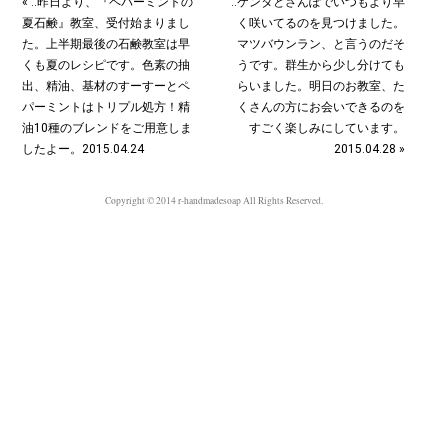
« ‥昨日より、『ペパーミントの
‥ケンタとさんぽでいつもより早
夏石鹸』教室、受付始まりまし
く咲いてるのを見つけました。
た。上半期最後の石鹸教室は早
マツバウンラン、と言うのだそ
くも夏のレシピです。色素の抽
うです。群生から少し分けても
出、精油、基材のすーすーとペ
らいました。明日のお教室、た
パーミントはトリプル処方！精
くさんの方にお会いできるのを
油10種のブレンドをご用意しま
すごく楽しみにしています。
したよー。2015.04.24
2015.04.28 »
Copyright © 2014 r-handmadesoap All Rights Reserved.