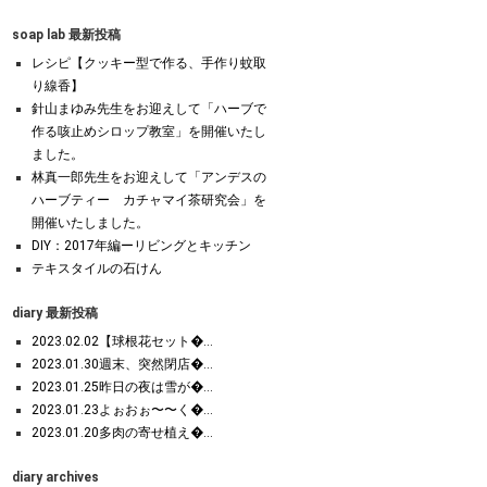
soap lab 最新投稿
レシピ【クッキー型で作る、手作り蚊取
り線香】
針山まゆみ先生をお迎えして「ハーブで
作る咳止めシロップ教室」を開催いたし
ました。
林真一郎先生をお迎えして「アンデスの
ハーブティー カチャマイ茶研究会」を
開催いたしました。
DIY：2017年編ーリビングとキッチン
テキスタイルの石けん
diary 最新投稿
2023.02.02【球根花セット�...
2023.01.30週末、突然閉店�...
2023.01.25昨日の夜は雪が�...
2023.01.23よぉおぉ〜〜く�...
2023.01.20多肉の寄せ植え�...
diary archives