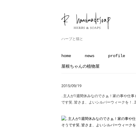
ハーブと猫と
home
news
profile
屋根ちゃんの植物屋
2015/09/19
‥主人が1週間休みなのでさぁ！家の事や仕
です笑‥皆さま、よいシルバーウィークを！‥2015