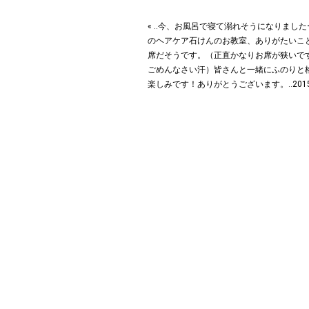
« ‥今、お風呂で寝て溺れそうになりました
のヘアケア石けんのお教室、ありがたいこ
席だそうです。（正直かなりお席が狭いで
ごめんなさい汗）皆さんと一緒にふのりと
楽しみです！ありがとうございます。‥2015.0