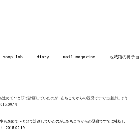
soap lab
diary
mail magazine
地域猫の鼻チ
事も進めて〜と頭で計画していたのが…あちこちからの誘惑ですでに挫折しそう
.09.19