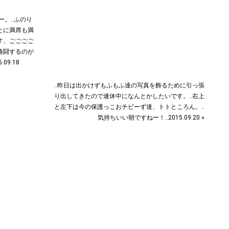
ー。‥ふのり
とに満席も満
す、ごごごご
格闘するのが
9.18
‥昨日は出かけずもふもふ達の写真を飾るために引っ張
り出してきたので連休中になんとかしたいです。‥右上
と左下は今の保護っこおチビーず達、トトところん。‥
気持ちいい朝ですねー！‥2015.09.20 »