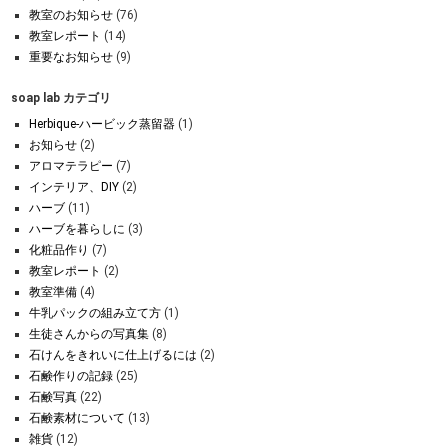
教室のお知らせ
(76)
教室レポート
(14)
重要なお知らせ
(9)
soap lab カテゴリ
Herbique-ハービック蒸留器
(1)
お知らせ
(2)
アロマテラピー
(7)
インテリア、DIY
(2)
ハーブ
(11)
ハーブを暮らしに
(3)
化粧品作り
(7)
教室レポート
(2)
教室準備
(4)
牛乳パックの組み立て方
(1)
生徒さんからの写真集
(8)
石けんをきれいに仕上げるには
(2)
石鹸作りの記録
(25)
石鹸写真
(22)
石鹸素材について
(13)
雑貨
(12)