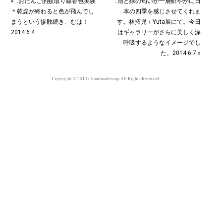
« ‥おだんご的蚊取り線香色実験
‥雨と緑の匂いが一層鮮やかに日
＊乾燥が終わると色が飛んでし
本の四季を感じさせてくれま
まうという惨敗続き、むは！
す。林拓児＋Yuta展にて。今日
2014.6.4
はギャラリーがさらに美しく深
呼吸するようなイメージでし
た。2014.6.7 »
Copyright © 2014 r-handmadesoap All Rights Reserved.