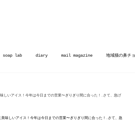
soap lab
diary
mail magazine
地域猫の鼻チ
美味しいアイス！今年は今日までの営業〜ぎりぎり間に合った！‥さて、急げ