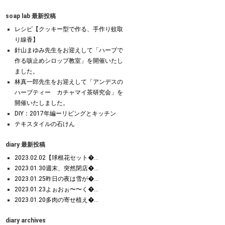
soap lab 最新投稿
レシピ【クッキー型で作る、手作り蚊取
り線香】
針山まゆみ先生をお迎えして「ハーブで
作る咳止めシロップ教室」を開催いたし
ました。
林真一郎先生をお迎えして「アンデスの
ハーブティー カチャマイ茶研究会」を
開催いたしました。
DIY：2017年編ーリビングとキッチン
テキスタイルの石けん
diary 最新投稿
2023.02.02【球根花セット�...
2023.01.30週末、突然閉店�...
2023.01.25昨日の夜は雪が�...
2023.01.23よぉおぉ〜〜く�...
2023.01.20多肉の寄せ植え�...
diary archives