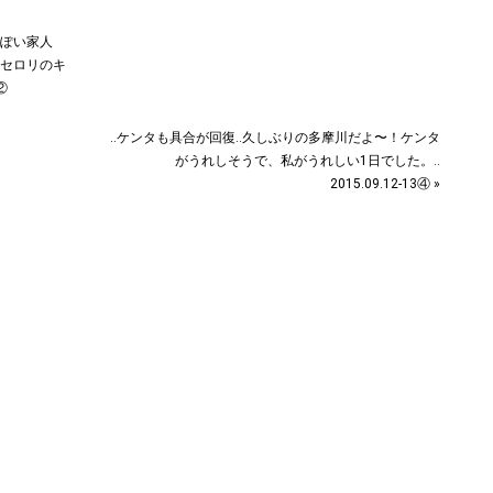
っぽい家人
、セロリのキ
②
‥ケンタも具合が回復‥久しぶりの多摩川だよ〜！ケンタ
がうれしそうで、私がうれしい1日でした。‥
2015.09.12-13④ »