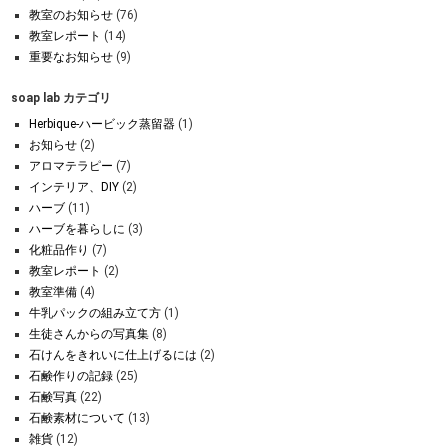
教室のお知らせ
(76)
教室レポート
(14)
重要なお知らせ
(9)
soap lab カテゴリ
Herbique-ハービック蒸留器
(1)
お知らせ
(2)
アロマテラピー
(7)
インテリア、DIY
(2)
ハーブ
(11)
ハーブを暮らしに
(3)
化粧品作り
(7)
教室レポート
(2)
教室準備
(4)
牛乳パックの組み立て方
(1)
生徒さんからの写真集
(8)
石けんをきれいに仕上げるには
(2)
石鹸作りの記録
(25)
石鹸写真
(22)
石鹸素材について
(13)
雑貨
(12)