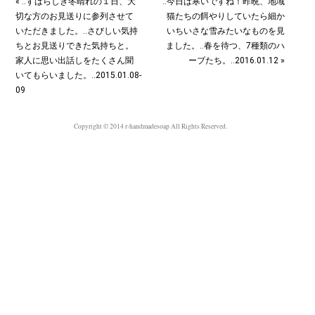
« ‥すばらしき冬晴れの１日、大
‥今日は寒いですね！昨晩、地域
切な方のお見送りに参列させて
猫たちの餌やりしていたら細か
いただきました。‥さびしい気持
いちいさな雪みたいなものを見
ちとお見送りできた気持ちと。
ました。‥春を待つ、7種類のハ
家人に思い出話しをたくさん聞
ーブたち。‥2016.01.12 »
いてもらいました。‥2015.01.08-
09
Copyright © 2014 r-handmadesoap All Rights Reserved.