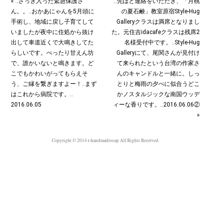
« ‥さっき入った緊急保護さ
‥先ほど連絡をいただき、「月桃
ん。。‥おかあにゃんを5月頭に
の夏石鹸」教室原宿Style-Hug
手術し、地域に戻し子育てして
Galleryクラスは満席となりまし
いましたが夜中に住処から抜け
た。元住吉idacafeクラスは残席2
出して車道近くで大鳴きしてた
名様受付中です。‥Style-Hug
らしいです。べったり甘えん坊
Galleryにて、尾関さんが見付け
で、誰かいないと鳴きます。ど
て来られたという台湾の作家さ
こでもかわいがってもらえそ
んのキャンドルと一緒に。しっ
う、ご縁を繋ぎますよー！‥まず
とりと梅雨の夕べに似合うどこ
はこれから病院です。‥
かノスタルジックな南国ウッデ
2016.06.05
ィーな香りです。‥2016.06.06②
»
Copyright © 2014 r-handmadesoap All Rights Reserved.