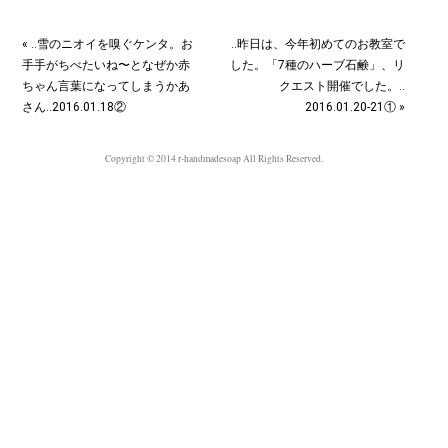
« ‥雪のニオイを嗅ぐケンタ。お
‥昨日は、今年初めてのお教室で
手手がちべたいね〜となぜか赤
した。「7種のハーブ石鹸」、リ
ちゃん言葉になってしまうかあ
クエスト開催でした。‥
さん︎‥2016.01.18②
2016.01.20-21① »
Copyright © 2014 r-handmadesoap All Rights Reserved.