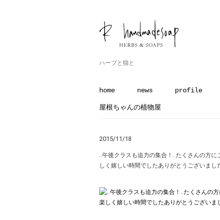
ハーブと猫と
home
news
profile
屋根ちゃんの植物屋
2015/11/18
‥午後クラスも迫力の集合！‥たくさんの方に
しく嬉しい時間でした︎ありがとうございました。‥2