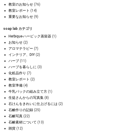
教室のお知らせ
(76)
教室レポート
(14)
重要なお知らせ
(9)
soap lab カテゴリ
Herbique-ハービック蒸留器
(1)
お知らせ
(2)
アロマテラピー
(7)
インテリア、DIY
(2)
ハーブ
(11)
ハーブを暮らしに
(3)
化粧品作り
(7)
教室レポート
(2)
教室準備
(4)
牛乳パックの組み立て方
(1)
生徒さんからの写真集
(8)
石けんをきれいに仕上げるには
(2)
石鹸作りの記録
(25)
石鹸写真
(22)
石鹸素材について
(13)
雑貨
(12)