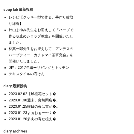
soap lab 最新投稿
レシピ【クッキー型で作る、手作り蚊取
り線香】
針山まゆみ先生をお迎えして「ハーブで
作る咳止めシロップ教室」を開催いたし
ました。
林真一郎先生をお迎えして「アンデスの
ハーブティー カチャマイ茶研究会」を
開催いたしました。
DIY：2017年編ーリビングとキッチン
テキスタイルの石けん
diary 最新投稿
2023.02.02【球根花セット�...
2023.01.30週末、突然閉店�...
2023.01.25昨日の夜は雪が�...
2023.01.23よぉおぉ〜〜く�...
2023.01.20多肉の寄せ植え�...
diary archives