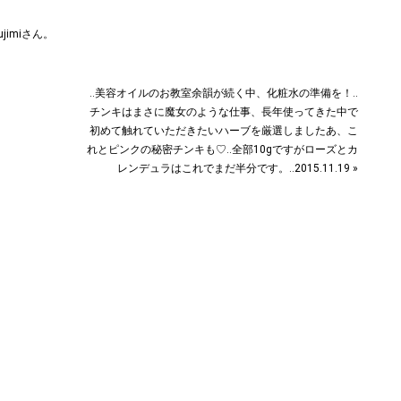
jimiさん。
‥美容オイルのお教室余韻が続く中、化粧水の準備を！‥
チンキはまさに魔女のような仕事、長年使ってきた中で
初めて触れていただきたいハーブを厳選しました︎あ、こ
れとピンクの秘密チンキも♡‥全部10gですがローズとカ
レンデュラはこれでまだ半分です。‥2015.11.19 »