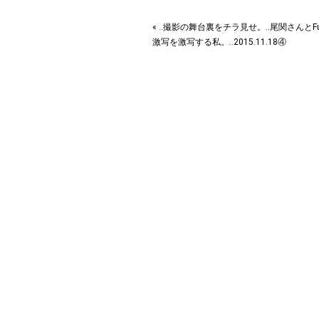
« ‥撮影の舞台裏をチラ見せ。‥尾関さんとFu
激写を激写する私。‥2015.11.18④