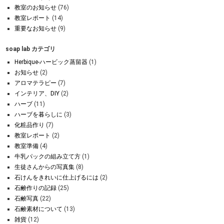
教室のお知らせ
(76)
教室レポート
(14)
重要なお知らせ
(9)
soap lab カテゴリ
Herbique-ハービック蒸留器
(1)
お知らせ
(2)
アロマテラピー
(7)
インテリア、DIY
(2)
ハーブ
(11)
ハーブを暮らしに
(3)
化粧品作り
(7)
教室レポート
(2)
教室準備
(4)
牛乳パックの組み立て方
(1)
生徒さんからの写真集
(8)
石けんをきれいに仕上げるには
(2)
石鹸作りの記録
(25)
石鹸写真
(22)
石鹸素材について
(13)
雑貨
(12)