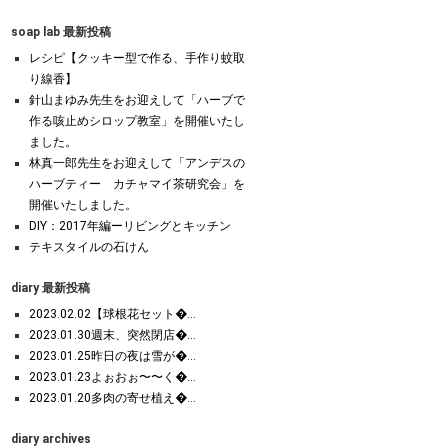
soap lab 最新投稿
レシピ【クッキー型で作る、手作り蚊取
り線香】
針山まゆみ先生をお迎えして「ハーブで
作る咳止めシロップ教室」を開催いたし
ました。
林真一郎先生をお迎えして「アンデスの
ハーブティー カチャマイ茶研究会」を
開催いたしました。
DIY：2017年編ーリビングとキッチン
テキスタイルの石けん
diary 最新投稿
2023.02.02【球根花セット�...
2023.01.30週末、突然閉店�...
2023.01.25昨日の夜は雪が�...
2023.01.23よぉおぉ〜〜く�...
2023.01.20多肉の寄せ植え�...
diary archives