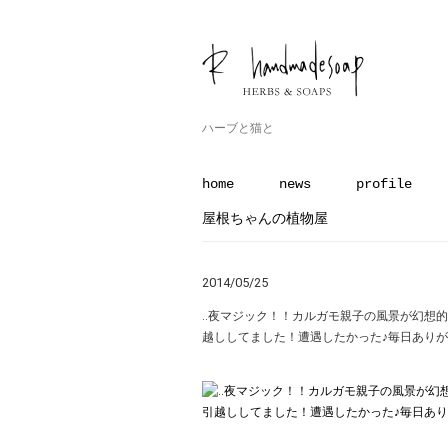
ハーブと猫と
home
news
profile
屋根ちゃんの植物屋
2014/05/25
‥夜マジック！！カルガモ親子の風景が幻想的
越ししてました！遭遇したかった♪毎日ありがとうご