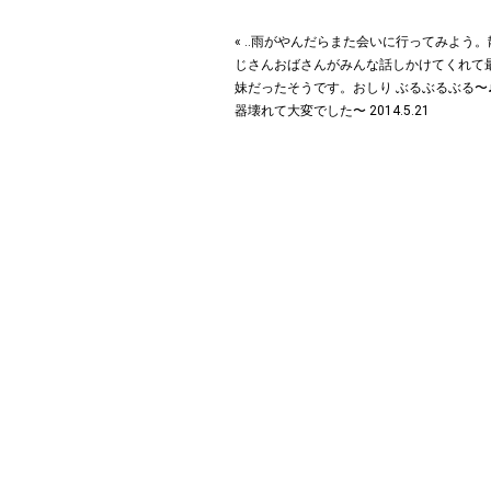
« ‥雨がやんだらまた会いに行ってみよう
じさんおばさんがみんな話しかけてくれて最
妹だったそうです。おしり ぶるぶるぶる〜♪
器壊れて大変でした〜 2014.5.21