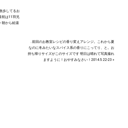
。散歩してるお
初は11羽兄
 朝から給湯
‥前回のお教室レシピの香り変えアレンジ。これから夏
なのに冬みたいなスパイス系の香りにこってり、と。お
持ち帰りサイズがこのサイズです︎ 明日は晴れて写真撮れ
ますように！おやすみなさい！2014.5.22-23 »