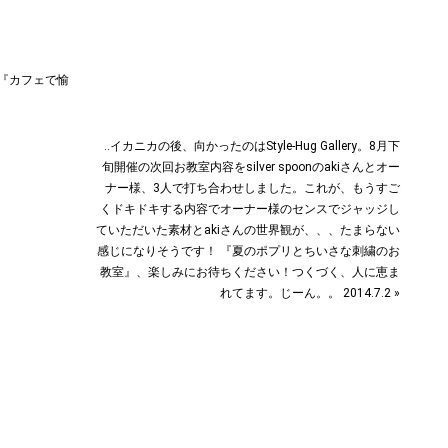
会『カフェで愉
‥イカニカの後、向かったのはStyle-Hug Gallery。8月下
旬開催の次回お教室内容をsilver spoonのakiさんとオー
ナー様、3人で打ち合わせしました。これが、もうすご
くドキドキする内容でオーナー様のセンスでジャッジし
ていただいた素材とakiさんの世界観が、、、たまらない
感じになりそうです！ 『夏のポプリとちいさな刺繍のお
教室』、楽しみにお待ちください！つくづく、人に恵ま
れてます。じーん。。 2014.7.2 »