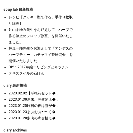
soap lab 最新投稿
レシピ【クッキー型で作る、手作り蚊取
り線香】
針山まゆみ先生をお迎えして「ハーブで
作る咳止めシロップ教室」を開催いたし
ました。
林真一郎先生をお迎えして「アンデスの
ハーブティー カチャマイ茶研究会」を
開催いたしました。
DIY：2017年編ーリビングとキッチン
テキスタイルの石けん
diary 最新投稿
2023.02.02【球根花セット�...
2023.01.30週末、突然閉店�...
2023.01.25昨日の夜は雪が�...
2023.01.23よぉおぉ〜〜く�...
2023.01.20多肉の寄せ植え�...
diary archives