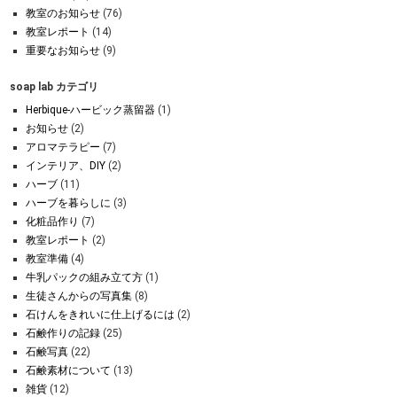
教室のお知らせ
(76)
教室レポート
(14)
重要なお知らせ
(9)
soap lab カテゴリ
Herbique-ハービック蒸留器
(1)
お知らせ
(2)
アロマテラピー
(7)
インテリア、DIY
(2)
ハーブ
(11)
ハーブを暮らしに
(3)
化粧品作り
(7)
教室レポート
(2)
教室準備
(4)
牛乳パックの組み立て方
(1)
生徒さんからの写真集
(8)
石けんをきれいに仕上げるには
(2)
石鹸作りの記録
(25)
石鹸写真
(22)
石鹸素材について
(13)
雑貨
(12)