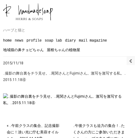
ハーブと猫と
home
news
profile
soap lab
diary
mail magazine
地域猫の鼻チョビちゃん
屋根ちゃんの植物屋
2015/11/18
‥撮影の舞台裏をチラ見せ。‥尾関さんとFujimiさん。激写を激写する私。‥
2015.11.18④
« ‥午前クラスの集合、記念撮影
‥午後クラスも迫力の集合！‥た
会に！淡い光に佇む美容オイル
くさんの方にご参加いただきま