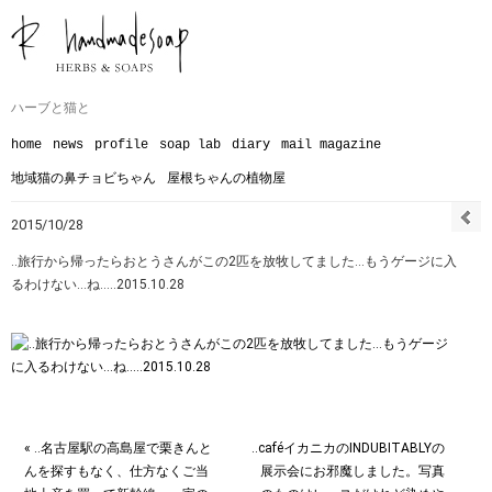
ハーブと猫と
home
news
profile
soap lab
diary
mail magazine
地域猫の鼻チョビちゃん
屋根ちゃんの植物屋
2015/10/28
‥旅行から帰ったらおとうさんがこの2匹を放牧してました…もうゲージに入
るわけない…ね…‥2015.10.28
« ‥名古屋駅の高島屋で栗きんと
‥caféイカニカのINDUBITABLYの
んを探すもなく、仕方なくご当
展示会にお邪魔しました。写真