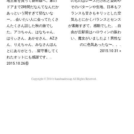
地土産を買って新幹線へ。家の
のものはレースだけれど染めや
ドアまで2時間だなんてなんだか
そのパターンや生地、日本もフ
あっという間すぎて切ないな
ランスも甘さもキリッとした空
ー。‥会いたい人に会ってたくさ
気もとにかくバランスとセンス
んたくさん話した秋の旅でし
が素敵すぎて。感動でした。…自
た。アコちゃん、はなちゃん、
由が丘駅前はハロウィンの賑わ
はりぃさん、あかせさん、AZさ
い、魔女がいましたよ！男性な
ん、りえちゃん、みなさんほん
のに色気あったな〜。。‥
とにありがとう。‥留守番してく
2015.10.31 »
れたオットにも感謝です。‥
2015.10.26⑥
Copyright © 2014 r-handmadesoap All Rights Reserved.