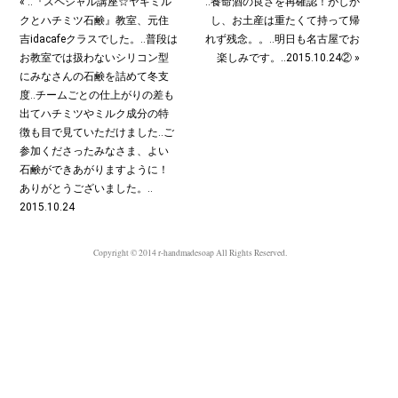
« ‥『スペシャル講座☆ヤギミル
‥養命酒の良さを再確認！がしか
クとハチミツ石鹸』教室、元住
し、お土産は重たくて持って帰
吉idacafeクラスでした。‥普段は
れず残念。。‥明日も名古屋でお
お教室では扱わないシリコン型
楽しみです。‥2015.10.24② »
にみなさんの石鹸を詰めて冬支
度︎‥チームごとの仕上がりの差も
出てハチミツやミルク成分の特
徴も目で見ていただけました‥ご
参加くださったみなさま、よい
石鹸ができあがりますように！
ありがとうございました。‥
2015.10.24
Copyright © 2014 r-handmadesoap All Rights Reserved.