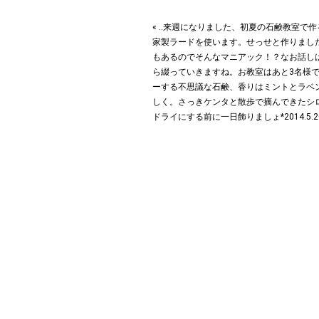
« ‥来週になりました、初夏の石鹸教室で
家製ラードを使います。せっせと作りまし
もあるのでそんなマニアック！？なお話しは
ら綴っていきますね。お教室はあと3名様
ーする不思議な石鹸、香りはミントとラベ
しく。さっきケンタと散歩で摘んできたシ
ドライにする前に一日飾りましょ*2014.5.2