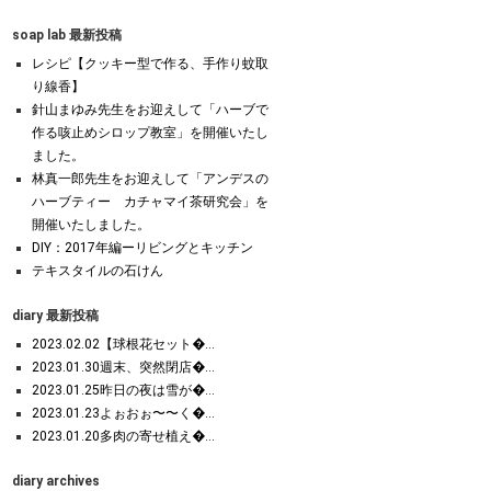
soap lab 最新投稿
レシピ【クッキー型で作る、手作り蚊取
り線香】
針山まゆみ先生をお迎えして「ハーブで
作る咳止めシロップ教室」を開催いたし
ました。
林真一郎先生をお迎えして「アンデスの
ハーブティー カチャマイ茶研究会」を
開催いたしました。
DIY：2017年編ーリビングとキッチン
テキスタイルの石けん
diary 最新投稿
2023.02.02【球根花セット�...
2023.01.30週末、突然閉店�...
2023.01.25昨日の夜は雪が�...
2023.01.23よぉおぉ〜〜く�...
2023.01.20多肉の寄せ植え�...
diary archives