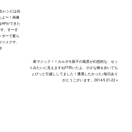
作るレシピは自
たよ〜！画像
HPができた
です。すーす
ンダーで夏ら
ロツメクサ、
0
‥夜マジック！！カルガモ親子の風景が幻想的な、セッ
トみたいに見えますね*7羽いたよ、小さな橋を歩いてち
ょびっと引越ししてました！遭遇したかった♪毎日あり
がとうございます。2014.5.21-22 »