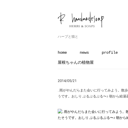
ハーブと猫と
home
news
profile
屋根ちゃんの植物屋
2014/05/21
‥雨がやんだらまた会いに行ってみよう。散歩
うです。おしり ぶるぶるぶる〜♪ 朝から給湯器壊