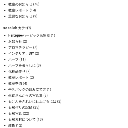
教室のお知らせ
(76)
教室レポート
(14)
重要なお知らせ
(9)
soap lab カテゴリ
Herbique-ハービック蒸留器
(1)
お知らせ
(2)
アロマテラピー
(7)
インテリア、DIY
(2)
ハーブ
(11)
ハーブを暮らしに
(3)
化粧品作り
(7)
教室レポート
(2)
教室準備
(4)
牛乳パックの組み立て方
(1)
生徒さんからの写真集
(8)
石けんをきれいに仕上げるには
(2)
石鹸作りの記録
(25)
石鹸写真
(22)
石鹸素材について
(13)
雑貨
(12)