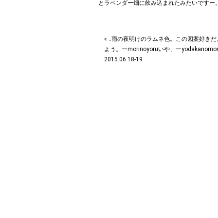
« ‥雨の夜明けのラムネ色。この図案好き
よう。ーmorinoyoruいや、ーyodakanomo
2015.06.18-19