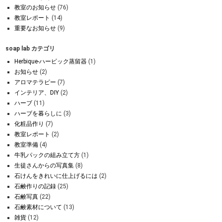
教室のお知らせ
(76)
教室レポート
(14)
重要なお知らせ
(9)
soap lab カテゴリ
Herbique-ハービック蒸留器
(1)
お知らせ
(2)
アロマテラピー
(7)
インテリア、DIY
(2)
ハーブ
(11)
ハーブを暮らしに
(3)
化粧品作り
(7)
教室レポート
(2)
教室準備
(4)
牛乳パックの組み立て方
(1)
生徒さんからの写真集
(8)
石けんをきれいに仕上げるには
(2)
石鹸作りの記録
(25)
石鹸写真
(22)
石鹸素材について
(13)
雑貨
(12)