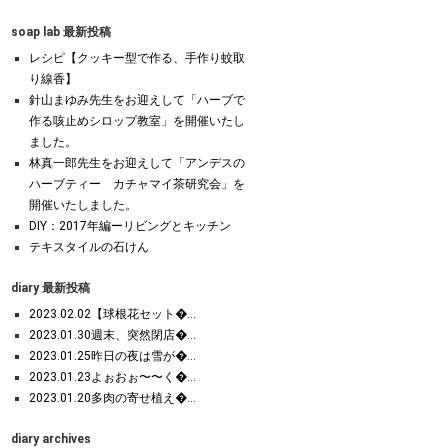
soap lab 最新投稿
レシピ【クッキー型で作る、手作り蚊取
り線香】
針山まゆみ先生をお迎えして「ハーブで
作る咳止めシロップ教室」を開催いたし
ました。
林真一郎先生をお迎えして「アンデスの
ハーブティー カチャマイ茶研究会」を
開催いたしました。
DIY：2017年編ーリビングとキッチン
テキスタイルの石けん
diary 最新投稿
2023.02.02【球根花セット�...
2023.01.30週末、突然閉店�...
2023.01.25昨日の夜は雪が�...
2023.01.23よぉおぉ〜〜く�...
2023.01.20多肉の寄せ植え�...
diary archives