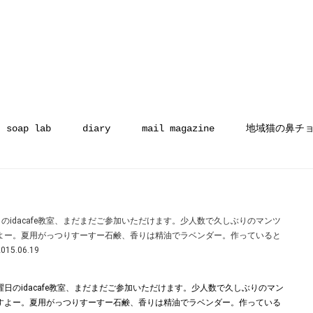
soap lab
diary
mail magazine
地域猫の鼻チ
日のidacafe教室、まだまだご参加いただけます。少人数で久しぶりのマンツ
よー。夏用がっつりすーすー石鹸、香りは精油でラベンダー。作っていると
.06.19