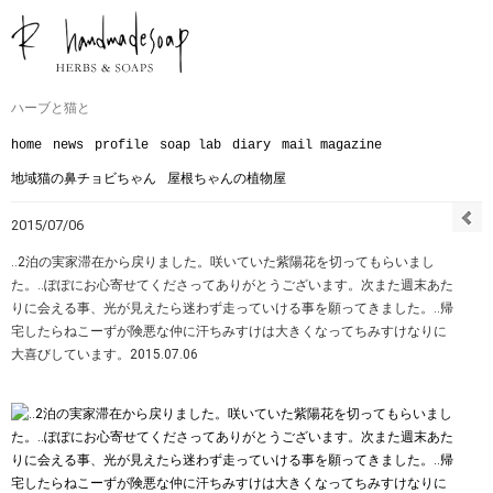
ハーブと猫と
home
news
profile
soap lab
diary
mail magazine
地域猫の鼻チョビちゃん
屋根ちゃんの植物屋
2015/07/06
‥2泊の実家滞在から戻りました。咲いていた紫陽花を切ってもらいまし
た。‥ぽぽにお心寄せてくださってありがとうございます。次また週末あた
りに会える事、光が見えたら迷わず走っていける事を願ってきました。‥帰
宅したらねこーずが険悪な仲に汗ちみすけは大きくなってちみすけなりに
大喜びしています。2015.07.06