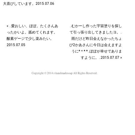
« ‥愛おしい、ぽぽ。たくさんあ
‥むかーし作った宇宙塗りを探し
ったかいよ。舐めてくれます。
て引っ張り出してきましたヨ。‥
酸素ゲージで少し楽みたい。
雨だけど昨日会えなかったちょ
2015.07.05
び2かあさんに今日は会えますよ
うに*＊* *‥ぽぽが幸せでありま
すように。‥2015.07.07 »
Copyright © 2014 r-handmadesoap All Rights Reserved.