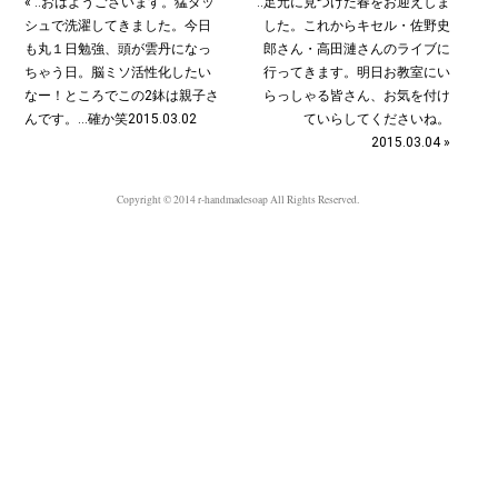
« ‥おはようございます。猛ダッ
‥足元に見つけた春をお迎えしま
シュで洗濯してきました。今日
した。これからキセル・佐野史
も丸１日勉強、頭が雲丹になっ
郎さん・高田漣さんのライブに
ちゃう日。脳ミソ活性化したい
行ってきます。明日お教室にい
なー！ところでこの2鉢は親子さ
らっしゃる皆さん、お気を付け
んです。…確か笑2015.03.02
ていらしてくださいね。
2015.03.04 »
Copyright © 2014 r-handmadesoap All Rights Reserved.