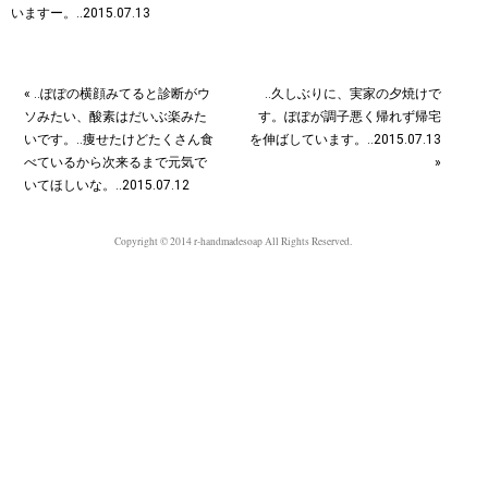
« ‥ぽぽの横顔みてると診断がウ
‥久しぶりに、実家の夕焼けで
ソみたい、酸素はだいぶ楽みた
す。ぽぽが調子悪く帰れず帰宅
いです。‥痩せたけどたくさん食
を伸ばしています。‥2015.07.13
べているから次来るまで元気で
»
いてほしいな。‥2015.07.12
Copyright © 2014 r-handmadesoap All Rights Reserved.