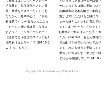
でる暇はないのでハーブティー
でいらっしゃるコーヒーはゼリ
切り替えて免疫強化とノドの甘
ーになっても抜群に美味しい！
草、精油をマスクにたらしてあ
石鹸教室の見本石鹸とご案内を
たたかく、野菜中心に！ノド風
置かせていただけるご縁にコー
邪注意ですよー*みなさんにとっ
ヒー大好きなオットが喜んでい
てやさしい連休最終日になりま
ます。ありがとうございます！
すように！インターホンカバー
お教室のご案内は自由が丘 イカ
に隠れてる床暖房のスイッチも1
ニカ、chai cafe、もとえ珈琲に
段階あげました*･゜･*:. 2014.5.6
てお配りさせていただいており
← えっ、もう？
ます。みな大好きで美味しくて
愛おしいお店です。幸せなご縁
に心から感謝して。2014.5.8 »
Copyright © 2014 r-handmadesoap All Rights Reserved.