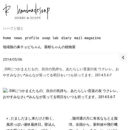
ハーブと猫と
home
news
profile
soap lab
diary
mail magazine
地域猫の鼻チョビちゃん
屋根ちゃんの植物屋
2014/05/06
‥GWにつかまえたもの、自分の気持ち、あたらしい音楽の友 ウクレレ。お
やすみなさい*みんなが笑ってる明日をいつも祈ってます。2014.5.6-7
« ‥だましだまし来たけど軽く、
‥珈琲通の方に有名なもとえ珈
風邪っぽい連休最終日。寝込ん
琲。全国から、新幹線や飛行機