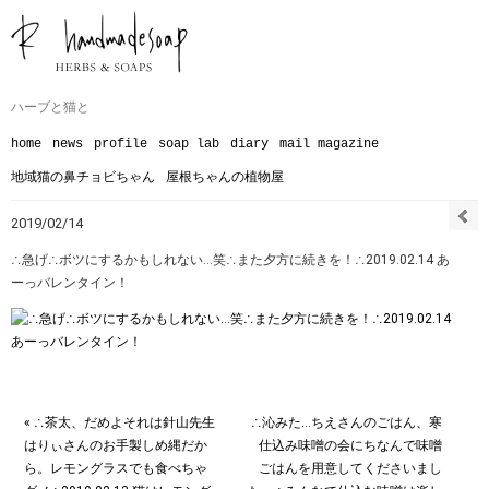
ハーブと猫と
home
news
profile
soap lab
diary
mail magazine
地域猫の鼻チョビちゃん
屋根ちゃんの植物屋
2019/02/14
∴急げ∴ボツにするかもしれない…笑∴また夕方に続きを！∴2019.02.14 あ
ーっバレンタイン！
« ∴茶太、だめよそれは針山先生
∴沁みた…ちえさんのごはん、寒
はりぃさんのお手製しめ縄だか
仕込み味噌の会にちなんで味噌
ら。レモングラスでも食べちゃ
ごはんを用意してくださいまし