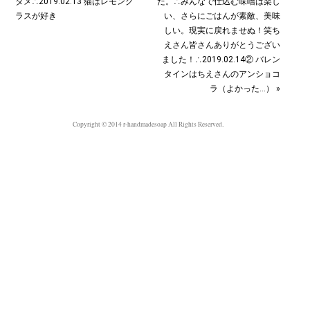
ダメ∴2019.02.13 猫はレモング
た。∴みんなで仕込む味噌は楽し
ラスが好き
い、さらにごはんが素敵、美味
しい。現実に戻れませぬ！笑ち
えさん皆さんありがとうござい
ました！∴2019.02.14② バレン
タインはちえさんのアンショコ
ラ（よかった…） »
Copyright © 2014 r-handmadesoap All Rights Reserved.