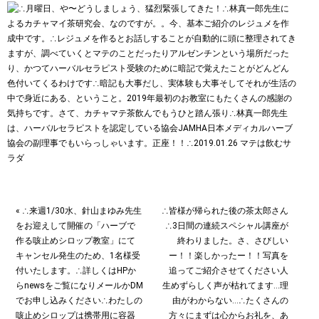
« ∴来週1/30水、針山まゆみ先生
∴皆様が帰られた後の茶太郎さん
をお迎えして開催の「ハーブで
∴3日間の連続スペシャル講座が
作る咳止めシロップ教室」にて
終わりました。さ、さびしい
キャンセル発生のため、1名様受
ー！！楽しかったー！！写真を
付いたします。∴詳しくはHPか
追ってご紹介させてください︎人
らnewsをご覧になりメールかDM
生めずらしく声が枯れてます…理
でお申し込みください∴わたしの
由がわからない…∴たくさんの
咳止めシロップは携帯用に容器
方々にまずは心からお礼を、あ