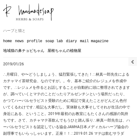
ハーブと猫と
home
news
profile
soap lab
diary
mail magazine
地域猫の鼻チョビちゃん
屋根ちゃんの植物屋
2019/01/26
∴月曜日、や〜どうしましょう、猛烈緊張してきた！∴林真一郎先生による
カチャマイ茶研究会、なのですが。。今、基本ご紹介のレジュメを作成中
です。∴レジュメを作るとお話しすることが自動的に頭に整理されてきます
が、調べていくとマテのことだったりアルゼンチンという場所だったり、
かつてハーバルセラピスト受験のために暗記で覚えたことがどんどん色付
いてくるわけです∴暗記も大事だし、実体験も大事そしてそれが生活の中で
身近にある、ということ。2019年最初のお教室にもたくさんの感謝の気持
ちです。さて、カチャマテ茶飲んでもうひと踏ん張り∴林真一郎先生は、ハ
ーバルセラピストを認定している協会JAMHA日本メディカルハーブ協会の
副理事でもいらっしゃいます。正座！！∴2019.01.26 マテは飲むサラダ