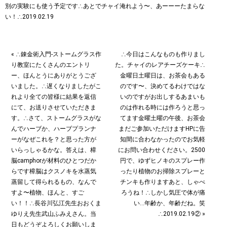
« ∴錬金術入門-ストームグラス作
∴今日はこんなものも作りまし
り教室にたくさんのエントリ
た。チャイのレアチーズケーキ∴
ー、ほんとうにありがとうござ
金曜日土曜日は、お茶会もある
いました。∴遅くなりましたがこ
のです〜、決めてるわけではな
れより全ての皆様に結果を返信
いのですがお出しするあまいも
にて、お送りさせていただきま
のは作れる時には作ろうと思っ
す。∴さて、ストームグラスがな
てます︎金曜土曜の午後、お茶会
んでハーブか、ハーブプランナ
まだご参加いただけます️HPに告
ーがなぜこれを？と思った方が
知間に合わなかったのでお気軽
いらっしゃるかな。答えは、樟
にお問い合わせください。2500
脳camphorが材料のひとつだか
円で、ゆずヒノキのスプレー作
らです樟脳はクスノキを水蒸気
ったり植物のお掃除スプレーと
蒸留して得られるもの、なんで
チンキも作りますあと、しゃべ
すよ〜植物、ほんと、すご
ろうね！︎∴しかし気圧で体が痛
い！！∴長谷川弘江先生おおくま
い…年齢か、年齢だね。笑
ゆりえ先生武山ふみえさん。当
∴2019.02.19② »
日もどうぞよろしくお願いしま