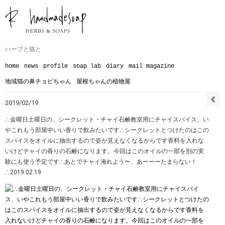
ハーブと猫と
home
news
profile
soap lab
diary
mail magazine
地域猫の鼻チョビちゃん
屋根ちゃんの植物屋
2019/02/19
∴金曜日土曜日の、シークレット・チャイ石鹸教室用にチャイスパイス、い
やこれもう部屋中いい香りで飲みたいです︎∴シークレットとつけたのはこの
スパイスをオイルに抽出するので姿が見えなくなるからです︎香料を入れな
いけどチャイの香りの石鹸になります。今回はこのオイルの一部を別の実
験にも使う予定です︎︎∴あとでチャイ淹れよう〜、あーーーたまらない！
∴2019.02.19