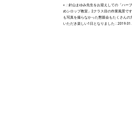
« ∴針山まゆみ先生をお迎えしての「ハー
めシロップ教室」2クラス目の作業風景です
も写真を撮らなかった懇親会もたくさんの
いただき楽しい1日となりました︎∴2019.01.29