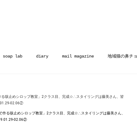
soap lab
diary
mail magazine
地域猫の鼻チ
作る咳止めシロップ教室」2クラス目、完成☆∴スタイリングは藤美さん、皆
29-02.06②