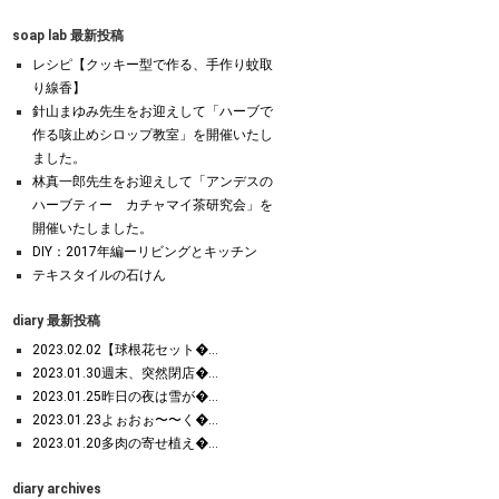
soap lab 最新投稿
レシピ【クッキー型で作る、手作り蚊取
り線香】
針山まゆみ先生をお迎えして「ハーブで
作る咳止めシロップ教室」を開催いたし
ました。
林真一郎先生をお迎えして「アンデスの
ハーブティー カチャマイ茶研究会」を
開催いたしました。
DIY：2017年編ーリビングとキッチン
テキスタイルの石けん
diary 最新投稿
2023.02.02【球根花セット�...
2023.01.30週末、突然閉店�...
2023.01.25昨日の夜は雪が�...
2023.01.23よぉおぉ〜〜く�...
2023.01.20多肉の寄せ植え�...
diary archives