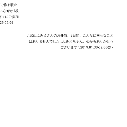
ブで作る咳止
∴なぜか1枚
方々にご参加
-02.06
∴武山ふみえさんのお弁当、3日間、こんなに幸せなこと
はありませんでした∴ふみえちゃん、心からありがとう
ございます︎∴2019.01.30-02.06② »