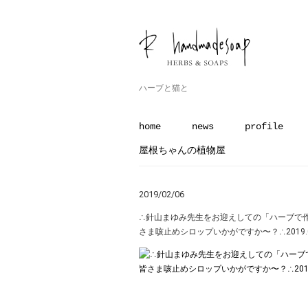
ハーブと猫と
home
news
profile
屋根ちゃんの植物屋
2019/02/06
∴針山まゆみ先生をお迎えしての「ハーブで
さま咳止めシロップいかがですか〜？︎∴2019.01.