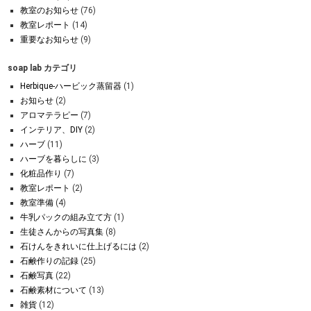
教室のお知らせ
(76)
教室レポート
(14)
重要なお知らせ
(9)
soap lab カテゴリ
Herbique-ハービック蒸留器
(1)
お知らせ
(2)
アロマテラピー
(7)
インテリア、DIY
(2)
ハーブ
(11)
ハーブを暮らしに
(3)
化粧品作り
(7)
教室レポート
(2)
教室準備
(4)
牛乳パックの組み立て方
(1)
生徒さんからの写真集
(8)
石けんをきれいに仕上げるには
(2)
石鹸作りの記録
(25)
石鹸写真
(22)
石鹸素材について
(13)
雑貨
(12)