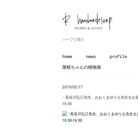
ハーブと猫と
home
news
profile
屋根ちゃんの植物屋
2019/02/17
∴長谷川弘江先生、おおくまゆりえ先生をお迎えし
16:30