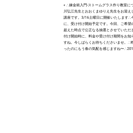
« ∴錬金術入門-ストームグラス作り教室に
川弘江先生とおおくまゆりえ先生をお迎え
講座です。3/16土曜日に開催いたします︎
に、受け付け開始予定です。今回、ご希望
超えた時点で公正なる抽選とさせていただき
付け開始時に、料金や受け付け期間をお知
すね。今しばらくお待ちくださいませ。∴
ったのにもう春の気配を感じますね〜︎∴2019.