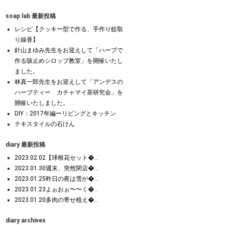
soap lab 最新投稿
レシピ【クッキー型で作る、手作り蚊取
り線香】
針山まゆみ先生をお迎えして「ハーブで
作る咳止めシロップ教室」を開催いたし
ました。
林真一郎先生をお迎えして「アンデスの
ハーブティー カチャマイ茶研究会」を
開催いたしました。
DIY：2017年編ーリビングとキッチン
テキスタイルの石けん
diary 最新投稿
2023.02.02【球根花セット�...
2023.01.30週末、突然閉店�...
2023.01.25昨日の夜は雪が�...
2023.01.23よぉおぉ〜〜く�...
2023.01.20多肉の寄せ植え�...
diary archives