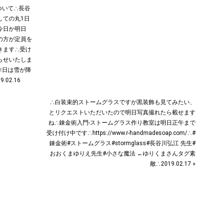
ついて∴長谷
しての丸1日
∴今日か明日
の方が定員を
ます︎∴受け
らせいたしま
昨日は雪が降
02.16
∴白装束的ストームグラスですが黒装飾も見てみたい、
とリクエストいただいたので明日写真撮れたら載せます
ね︎∴錬金術入門-ストームグラス作り教室は明日正午まで
受け付け中です︎∴https://www.r-handmadesoap.com/∴#
錬金術#ストームグラス#stormglass#長谷川弘江 先生#
おおくまゆりえ先生#小さな魔法 ←ゆりくまさんタグ素
敵︎∴2019.02.17 »