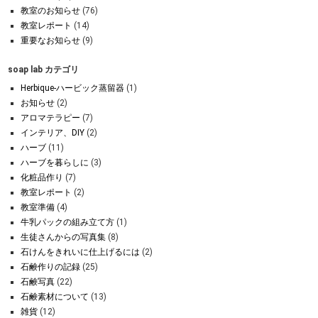
教室のお知らせ
(76)
教室レポート
(14)
重要なお知らせ
(9)
soap lab カテゴリ
Herbique-ハービック蒸留器
(1)
お知らせ
(2)
アロマテラピー
(7)
インテリア、DIY
(2)
ハーブ
(11)
ハーブを暮らしに
(3)
化粧品作り
(7)
教室レポート
(2)
教室準備
(4)
牛乳パックの組み立て方
(1)
生徒さんからの写真集
(8)
石けんをきれいに仕上げるには
(2)
石鹸作りの記録
(25)
石鹸写真
(22)
石鹸素材について
(13)
雑貨
(12)