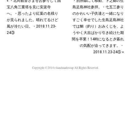
« ・北向観音さまをお参りして国
・別所線にて移動、下之郷の生
宝八角三重塔を見に安楽寺
島足島神社参拝。・七五三参り
へ。・思ったより紅葉の名残り
のかわいい子供達と一緒になり
が見られました。晴れてるけど
すごく幸せでした︎生島足島神社
風が冷たい日。・2018.11.23-
では鯛（釣り）おみくじを、よ
24③
うやく大吉ばかり引き続けた期
間を卒業！14時になると夕暮れ
の気配が迫ってきます。・
2018.11.23-24⑤ »
Copyright © 2014 r-handmadesoap All Rights Reserved.