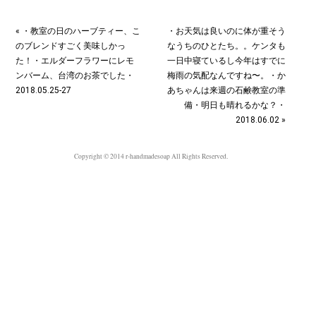
« ・教室の日のハーブティー、こ
・お天気は良いのに体が重そう
のブレンドすごく美味しかっ
なうちのひとたち。。ケンタも
た！︎・エルダーフラワーにレモ
一日中寝ているし今年はすでに
ンバーム、台湾のお茶でした・
梅雨の気配なんですね〜。・か
2018.05.25-27
あちゃんは来週の石鹸教室の準
備・明日も晴れるかな？︎・
2018.06.02 »
Copyright © 2014 r-handmadesoap All Rights Reserved.