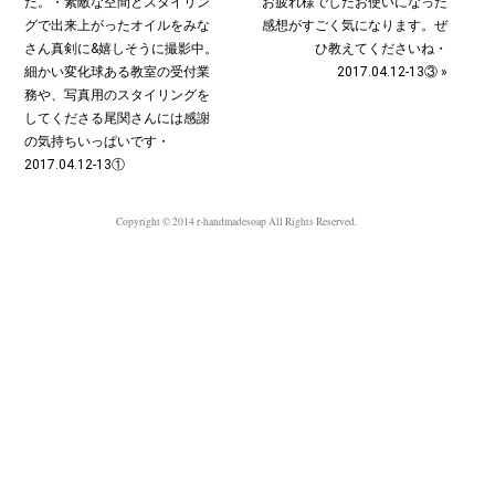
た。・素敵な空間とスタイリン
お疲れ様でした︎お使いになった
グで出来上がったオイルをみな
感想がすごく気になります。ぜ
さん真剣に&嬉しそうに撮影中。
ひ教えてくださいね・
細かい変化球ある教室の受付業
2017.04.12-13③ »
務や、写真用のスタイリングを
してくださる尾関さんには感謝
の気持ちいっぱいです︎・
2017.04.12-13①
Copyright © 2014 r-handmadesoap All Rights Reserved.