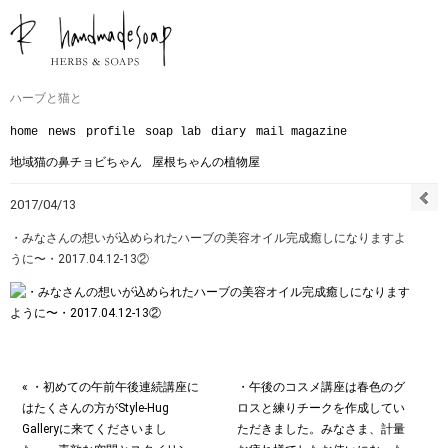
ハーブと猫と
home
news
profile
soap lab
diary
mail magazine
地域猫の鼻チョビちゃん
屋根ちゃんの植物屋
2017/04/13
・みなさんの想いが込められたハーブの美容オイル完成癒しになりますよ
うに〜︎・2017.04.12-13②
« ・初めての午前午後連続講座に
・午後のコスメ講座は春色のグ
はたくさんの方がStyle-Hug
ロスと練りチークを作成してい
Galleryに来てくださいまし
ただきました。みなさま、計量