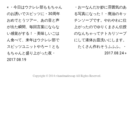
« ・今日はウクレレ部ももちゃん
・おーなんだか妙に雰囲気のあ
のお誘いでスピッツに・30周年
る写真になった！・廃油のキッ
おめでとうツアー、あの音と声
チンソープです。やわやわに仕
が出た瞬間、毎回言葉にならな
上がったのでゆりくまさん伝授
い感覚がする！・美味しいごは
のなんちゃってナトカリソープ
ん食べて、来年はウクレレ部で
にして液体お皿洗いにします。
スピッツユニットやろー！とも
たくさん作れそうふふふ。・
もちゃんと盛り上がった夜・
2017.08.24 »
2017.08.19
Copyright © 2014 r-handmadesoap All Rights Reserved.