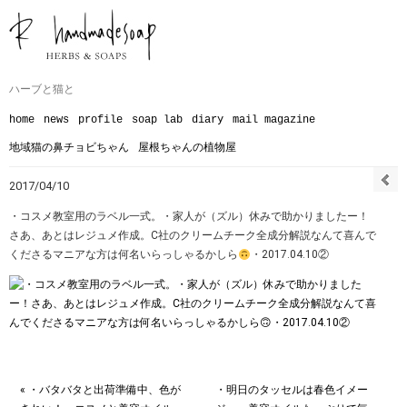
ハーブと猫と
home
news
profile
soap lab
diary
mail magazine
地域猫の鼻チョビちゃん
屋根ちゃんの植物屋
2017/04/10
・コスメ教室用のラベル一式。・家人が（ズル）休みで助かりましたー！
さあ、あとはレジュメ作成。C社のクリームチーク全成分解説なんて喜んで
くださるマニアな方は何名いらっしゃるかしら
・2017.04.10②
« ・バタバタと出荷準備中、色が
・明日のタッセルは春色イメー