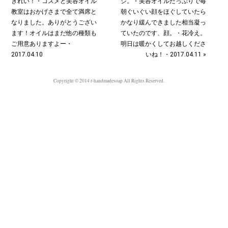
きれい！・コスメと美容オイル
ジ。・美容オイルたっぷりで毎
教室はおかげさまで全て満席と
朝ぐいぐい顔をほぐしていたら
なりました。ありがとうござい
かなり緩んできました相当凝っ
ます！オイルはまだ他の種類も
ていたのです、顔。・花冷え。
ご用意ありますよー︎・
明日は暖かくしてお越しくださ
2017.04.10
いね！・2017.04.11 »
Copyright © 2014 r-handmadesoap All Rights Reserved.