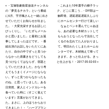
« ・宝塚歌劇衛星放送チャンネル
・これまた10年選手の梯子ラッ
の「夢見るチカラ」という番組
ク、どこに置こう…・DIY部は一
に6月、宇月颯さんと一緒に出さ
触即発、遅延遅延遅延久しぶり
せていただくお知らせが出まし
にホームセンター行けて楽しい
た。・大変光栄すぎるお話しに
なぁとペンキ選んでじゃあほ
びっくりし、「いたずらメール
ら、あの必要な木材カットして
かと思いました」と最初にお返
もらおうとなったら寸法出して
事してしまったほどです。・番
くるのを忘れてた人がおりまし
組出演のお話しをいただくにあ
て。明日わたくしまたホームセ
たり、自分の中でずっと見つか
ンターです。木材抱えて帰って
らなかった肩書きをどうしても
きます。きっと仕上がる。きっ
見つけなくてはならず、宿題と
と仕上がる！・2017.05.02-03 »
していただきました。かなり考
えてもうまくイメージにならな
い。ずっと見つからなかったも
のね、と思っていました。ある
日突然、家人とインドカレーを
食べていた時に（すごく覚えて
います）言葉がおりてきまし
た。まさに、上のほうからおり
てきました！・『ハーブプラン