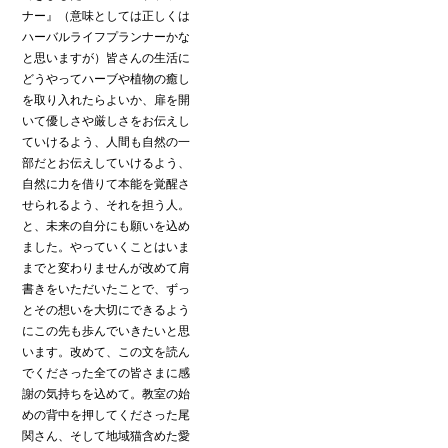
ナー』（意味としては正しくは
ハーバルライフプランナーかな
と思いますが）皆さんの生活に
どうやってハーブや植物の癒し
を取り入れたらよいか、扉を開
いて優しさや厳しさをお伝えし
ていけるよう、人間も自然の一
部だとお伝えしていけるよう、
自然に力を借りて本能を覚醒さ
せられるよう、それを担う人。
と、未来の自分にも願いを込め
ました。やっていくことはいま
までと変わりませんが改めて肩
書きをいただいたことで、ずっ
とその想いを大切にできるよう
にこの先も歩んでいきたいと思
います。改めて、この文を読ん
でくださった全ての皆さまに感
謝の気持ちを込めて。教室の始
めの背中を押してくださった尾
関さん、そして地域猫含めた愛